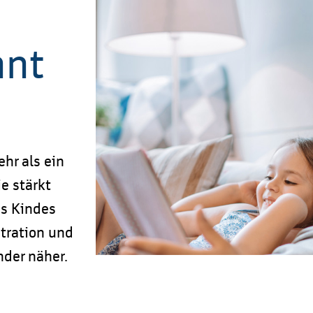
hnt
hr als ein
e stärkt
es Kindes
ntration und
nder näher.