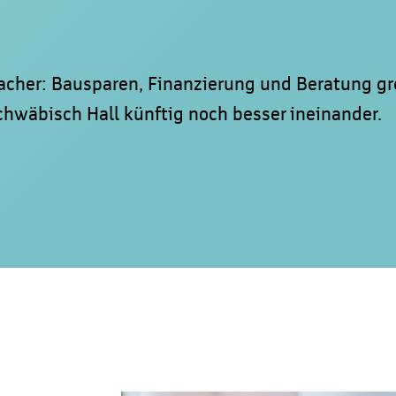
acher: Bausparen, Finanzierung und Beratung gr
wäbisch Hall künftig noch besser ineinander.