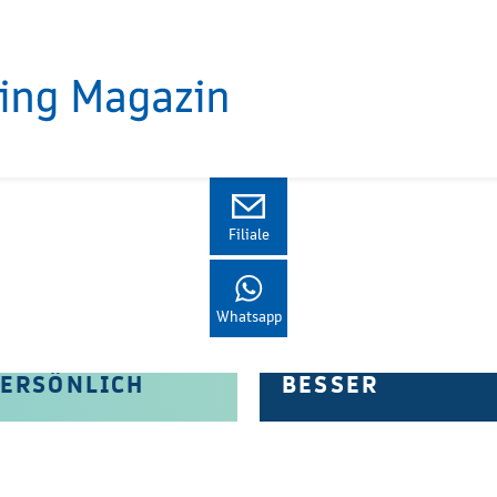
Termin
Kontakt
Filiale
Whatsapp
IGITAL UND
KURZ UND
ERSÖNLICH
BESSER