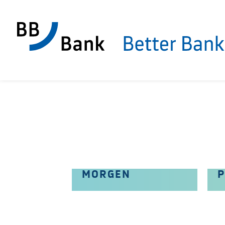
BESSERES
D
MORGEN
P