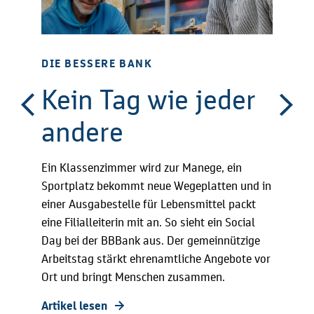
DIE BESSERE BANK
DIE B
Kein Tag wie jeder
Neu
andere
Ihr
Vor
Ein Klassenzimmer wird zur Manege, ein
Sportplatz bekommt neue Wegeplatten und in
Die Bun
einer Ausgabestelle für Lebensmittel packt
staatlic
eine Filialleiterin mit an. So sieht ein Social
Diese so
Day bei der BBBank aus. Der gemeinnützige
attrakti
Arbeitstag stärkt ehrenamtliche Angebote vor
betriebl
Ort und bringt Menschen zusammen.
Artikel 
Artikel lesen