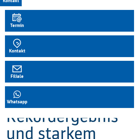
Kontakt
95. Vertreter­
Termin
versammlung:
Kontakt
BBBank
beschließt
Filiale
Zukunftskurs mit
Whatsapp
Rekordergebnis
und starkem